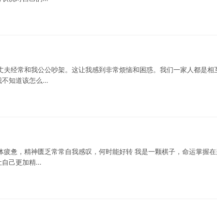
丈夫经常和我公公吵架。这让我感到非常烦恼和困惑。我们一家人都是相
我不知道该怎么…
体疲惫，精神匮乏常常自我感叹，何时能好转 我是一颗棋子，命运掌握在
让自己更加精…