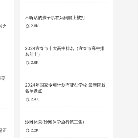
不听话的孩子趴在妈妈腿上被打
2.8K
考之
2024宜春市十大高中排名（宜春市高中排
名前十）
2.6K
重要
2024年国家专项计划有哪些学校 最新院校
名单盘点
2.4K
沙滩休息(沙滩休学旅行第三集)
是正
2.2K