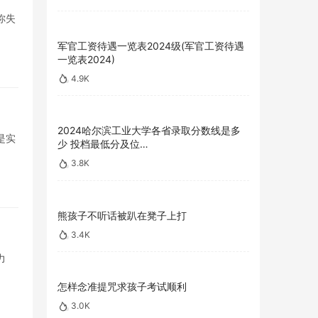
你失
军官工资待遇一览表2024级(军官工资待遇
一览表2024)
4.9K
2024哈尔滨工业大学各省录取分数线是多
是实
少 投档最低分及位…
3.8K
熊孩子不听话被趴在凳子上打
3.4K
力
怎样念准提咒求孩子考试顺利
3.0K