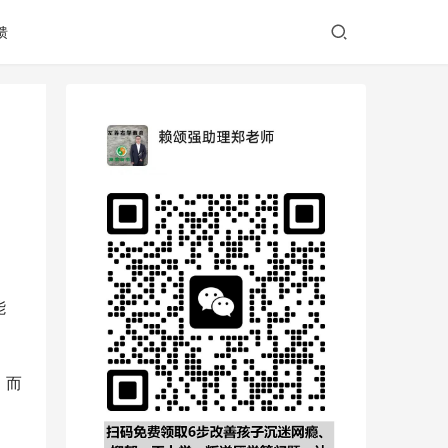
馈
能
，而
。