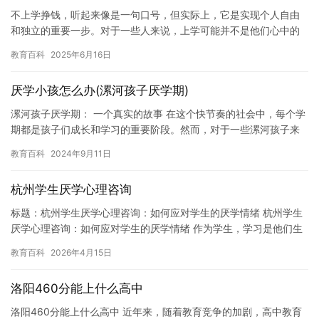
不上学挣钱，听起来像是一句口号，但实际上，它是实现个人自由
和独立的重要一步。对于一些人来说，上学可能并不是他们心中的
最佳选择，但是，上学不仅仅是为了获得一份好的工作，更是为了
教育百科
2025年6月16日
培养我…
厌学小孩怎么办(漯河孩子厌学期)
漯河孩子厌学期： 一个真实的故事 在这个快节奏的社会中，每个学
期都是孩子们成长和学习的重要阶段。然而，对于一些漯河孩子来
说，这个学期却变得异常艰难。他们感到疲惫和无助，甚至开始怀
教育百科
2024年9月11日
疑…
杭州学生厌学心理咨询
标题：杭州学生厌学心理咨询：如何应对学生的厌学情绪 杭州学生
厌学心理咨询：如何应对学生的厌学情绪 作为学生，学习是他们生
活中最重要的事情之一。然而，有时候学生可能会表现出厌学情
教育百科
2026年4月15日
绪，…
洛阳460分能上什么高中
洛阳460分能上什么高中 近年来，随着教育竞争的加剧，高中教育