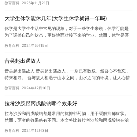
教育百科
2025年11月21日
否违法。…
大学生休学能休几年(大学生休学就得一年吗)
休学是大学生生活中常见的现象，对于一些学生来说，休学可能是
为了调整自己的状态，更好地面对接下来的学业。然而，休学是否
就得一年呢？这个问题并没有一个简单的答案。在本文中，我们将
教育百科
2024年5月15日
探讨休…
昔吴起出遇故人
昔吴起出遇故人 昔吴起出遇故人，一别已有数载。然吾心不曾忘，
特来相寻。 吾与故人相遇于山水之间，山水之间的环境，让人心情
愉悦。故人见面，欣喜不已，我们畅谈了许多往事。故人曾与吾一
教育百科
2024年12月10日
起…
拉考沙胺跟丙戊酸钠哪个效果好
拉考沙胺和丙戊酸钠都是常用的抗抑郁药物，用于缓解抑郁症状。
然而，两者的效果略有不同。本文将比较拉考沙胺和丙戊酸钠在治
疗抑郁症方面的效果。 拉考沙胺(Larreatriptan)是一…
教育百科
2024年12月3日