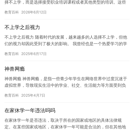
择不上学，而是选择接受职业培训课程或者其他类型的培训。这些
选择似乎很明智，因为通过接受这些培训，他们可以获得更好的工
教育百科
2026年6月12日
作机…
不上学之后视力
不上学之后视力 随着时代的发展，越来越多的人选择不上学，但他
们的视力却因此受到了极大的影响。 我曾经也是一个热爱学习的学
生，每天在学校里度过的时间非常充实。但是，自从我毕业后，我
教育百科
2025年6月17日
的…
神兽网瘾
神兽网瘾 神兽网瘾，是指一些青少年学生在网络世界中过度沉迷于
虚拟世界，导致现实生活中的学业、社交、生活能力等方面受到负
面影响的一种现象。神兽网瘾已经成为一个全球性的问题，给青少
教育百科
2025年4月7日
年学…
在家休学一年违法吗吗
在家休学一年是否违法，取决于所在的国家或地区的具体法律规
定。在某些国家或地区，在家休学一年可能是合法的，但在其他地
方可能是非法的。因此，建议查看所在国家或地区的规定，确定是