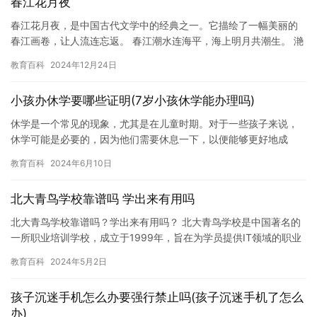
春江花月夜
春江花月夜，是中国古代文学中的经典之一。它描绘了一幅美丽的
春江画卷，让人流连忘返。 春江潮水连海平，海上明月共潮生。 滟
滟随波千万里，何处春江无月明！ 江流宛转绕芳甸，月照花林皆
教育百科
2024年12月24日
似…
小孩办休学要哪些证明(7岁小孩休学能办理吗)
休学是一个常见的现象，尤其是在儿童时期。对于一些孩子来说，
休学可能是必要的，因为他们需要休息一下，以便能够更好地成
长。但是，在办理休学时，有一些需要注意的问题。在本文中，我
教育百科
2024年6月10日
们将讨论…
北大青鸟学校靠谱吗 学出来有用吗
北大青鸟学校靠谱吗？学出来有用吗？ 北大青鸟学校是中国著名的
一所职业培训学校，成立于1999年，旨在为学员提供IT领域的职业
培训和就业指导。北大青鸟学校在中国拥有众多的校区，遍布全…
教育百科
2024年5月2日
孩子沉迷手机怎么办要强行禁止吗(孩子沉迷手机了怎么
办)