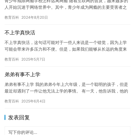
青少年戒除网瘾学校怎样远离网瘾 随着互联网的普及，越来越多的
人开始沉迷于网络世界中。其中，青少年成为网瘾的主要受害者之
一。网瘾不仅会严重影响他们的学习和生活，还会对他们的身心健
教育百科
2024年8月20日
康造…
不上学真快活
不上学真快活，这句话可能对于一些人来说是一个错觉，因为上学
可能会带来许多压力和不便。但是，如果我们能够从长远的角度来
看待这个问题，我们会发现不上学也有一些优点。 首先，不上学意
教育百科
2025年5月7日
味着…
弟弟有事不上学
弟弟有事不上学 我的弟弟今年上六年级，是一个聪明的孩子，但是
最近却遇到了一件让他无法上学的事情。 有一天，他告诉我，他的
朋友被学校录取了，可以让他不再上学。听到这个消息，我感到很
教育百科
2025年6月4日
意…
发表回复