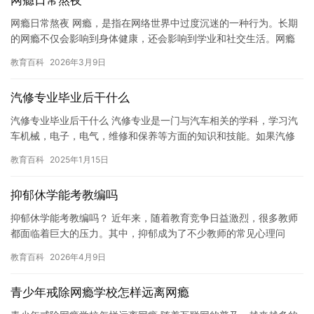
网瘾日常熬夜
网瘾日常熬夜 网瘾，是指在网络世界中过度沉迷的一种行为。长期
的网瘾不仅会影响到身体健康，还会影响到学业和社交生活。网瘾
日常熬夜，则是网瘾的一种常见表现。 熬夜是现代人日常生活中不
教育百科
2026年3月9日
可…
汽修专业毕业后干什么
汽修专业毕业后干什么 汽修专业是一门与汽车相关的学科，学习汽
车机械，电子，电气，维修和保养等方面的知识和技能。如果汽修
专业毕业生选择继续深造，他们可以攻读博士学位，并在汽车设计
教育百科
2025年1月15日
和研…
抑郁休学能考教编吗
抑郁休学能考教编吗？ 近年来，随着教育竞争日益激烈，很多教师
都面临着巨大的压力。其中，抑郁成为了不少教师的常见心理问
题。有些教师因为抑郁而选择休学，但他们是否能考教编呢？ 对于
教育百科
2026年4月9日
抑郁…
青少年戒除网瘾学校怎样远离网瘾