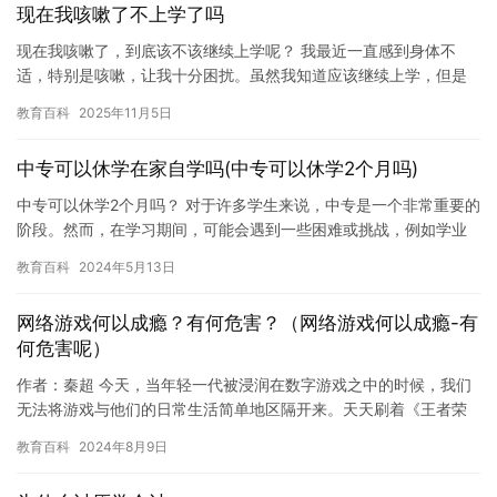
现在我咳嗽了不上学了吗
现在我咳嗽了，到底该不该继续上学呢？ 我最近一直感到身体不
适，特别是咳嗽，让我十分困扰。虽然我知道应该继续上学，但是
咳嗽的问题让我很难集中注意力，也无法完成学习任务。我想知
教育百科
2025年11月5日
道，到底…
中专可以休学在家自学吗(中专可以休学2个月吗)
中专可以休学2个月吗？ 对于许多学生来说，中专是一个非常重要的
阶段。然而，在学习期间，可能会遇到一些困难或挑战，例如学业
压力、健康问题或其他因素。在这种情况下，休学可能是一个有用
教育百科
2024年5月13日
的…
网络游戏何以成瘾？有何危害？（网络游戏何以成瘾-有
何危害呢）
作者：秦超 今天，当年轻一代被浸润在数字游戏之中的时候，我们
无法将游戏与他们的日常生活简单地区隔开来。天天刷着《王者荣
耀》《荒野行动》《开心消消乐》《斗地主》《跳一跳》，他们已
教育百科
2024年8月9日
然通…