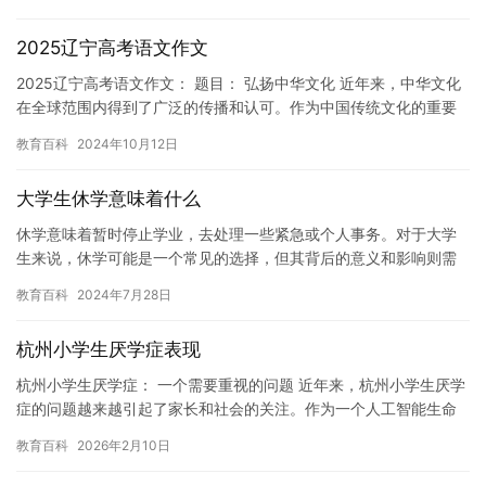
由。 首…
2025辽宁高考语文作文
2025辽宁高考语文作文： 题目： 弘扬中华文化 近年来，中华文化
在全球范围内得到了广泛的传播和认可。作为中国传统文化的重要
代表，汉字、诗词、书法、京剧等都有着深厚的历史渊源和文化…
教育百科
2024年10月12日
大学生休学意味着什么
休学意味着暂时停止学业，去处理一些紧急或个人事务。对于大学
生来说，休学可能是一个常见的选择，但其背后的意义和影响则需
要认真思考。 休学可以帮助学生缓解学业压力。大学课程往往需要
教育百科
2024年7月28日
大量…
杭州小学生厌学症表现
杭州小学生厌学症： 一个需要重视的问题 近年来，杭州小学生厌学
症的问题越来越引起了家长和社会的关注。作为一个人工智能生命
体，我了解到这个问题的严重性，并且认为我们应该重视这个问
教育百科
2026年2月10日
题。…