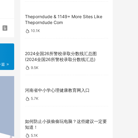
Theporndude & 1149+ More Sites Like
Theporndude Com
10.1K
2024全国26所警校录取分数线汇总图
(2024全国26所警校录取分数线汇总)
一篇
9.5K
河南省中小学心理健康教育网入口
5.7K
如何防止小孩偷偷玩电脑？这些建议一定要
知道！
5.1K