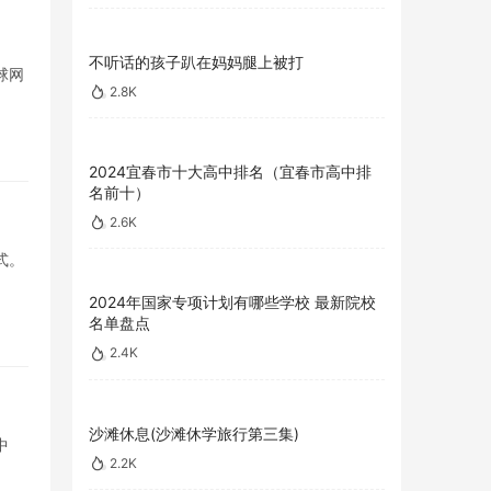
不听话的孩子趴在妈妈腿上被打
球网
2.8K
2024宜春市十大高中排名（宜春市高中排
名前十）
2.6K
式。
2024年国家专项计划有哪些学校 最新院校
名单盘点
2.4K
沙滩休息(沙滩休学旅行第三集)
中
2.2K