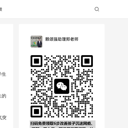
馈
学生
生的
气突