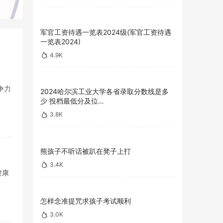
军官工资待遇一览表2024级(军官工资待遇
一览表2024)
4.9K
争力
2024哈尔滨工业大学各省录取分数线是多
少 投档最低分及位…
3.8K
熊孩子不听话被趴在凳子上打
3.4K
健康
怎样念准提咒求孩子考试顺利
3.0K