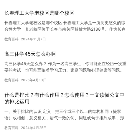
瘾是什…
长春理工大学老校区是哪个校区
长春理工大学老校区是哪个校区 长春理工大学是一所历史悠久的综
合性大学，其老校区位于长春市南关区解放大路2188号。作为长春
理工大学的重要组成部分，老校区拥有着悠久的历史和独特的文化…
教育百科
2024年11月7日
高三休学45天怎么办啊
高三休学45天怎么办？ 作为一名高三学生，你可能正在经历一次重
要的考试，也可能面临着学习压力、家庭问题和心理健康等问题。
如果你需要休学45天，那么这将对你的学业和生活产生很大的影
教育百科
2025年4月10日
响…
什么是排比？有什么作用？怎么使用？一文读懂公文中
的排比运用
一、关于排比的认识 定义：把三个或三个以上的结构相同（提挈
语）或相似，意义相关，语气一致的词、词组或句子排列成串，形
成一个整体的修辞格式。 （一）分类 1.提挈语：排比句中,反复出…
教育百科
2024年4月25日