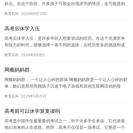
折点。在这个阶段，许多孩子可能会出现厌学的情况，这可能是由
于高中课程的难度、压力等原因引起的。作为父母，我们需要帮助
教育百科
2024年9月12日
孩子克…
高考后休学入伍
高考后休学入伍，是许多年轻人想要尝试的经历。在这个充满竞争
和压力的时代，能够选择一条不同的道路，去经历更多的挑战和成
长，无疑是一种明智的选择。然而，这个过程并不是一帆风顺的。
教育百科
2024年8月8日
在这篇…
网瘾妈妈群
网瘾妈妈群： 一个让人心碎的群体 网瘾妈妈群是一个让人心碎的群
体，她们是那些照顾孩子沉迷于电子游戏和其他互联网活动的母
亲。这些母亲们常常感到无助，沮丧，甚至绝望，因为他们的孩子
教育百科
2025年5月21日
似乎…
高考前可以休学算复读吗
高考是中国学生最重要的考试之一，对于许多学生来说，它代表着
他们未来的人生道路。然而，高考不仅仅是一场考试，它更是一个