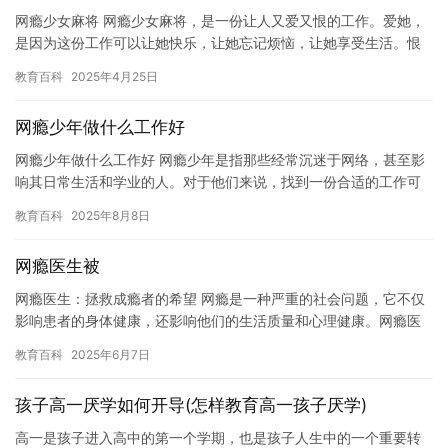
网瘾少女麻将 网瘾少女麻将，是一份让人又爱又恨的工作。爱她，
是因为这份工作可以让她快乐，让她忘记烦恼，让她享受生活。恨
她，是因为这份工作会让她沉迷于其中，让她失去自我，让她无法
教育百科
2025年4月25日
学业…
网瘾少年做什么工作好
网瘾少年做什么工作好 网瘾少年是指那些经常沉迷于网络，甚至影
响其日常生活和学业的人。对于他们来说，找到一份合适的工作可
能是一个挑战，因为通常需要与电脑和其他电子设备打交道。但
教育百科
2025年8月8日
是，如…
网瘾医生被
网瘾医生：拯救成瘾者的希望 网瘾是一种严重的社会问题，它不仅
影响患者的身体健康，还影响他们的生活质量和心理健康。网瘾医
生是专门为成瘾者提供治疗和帮助的专业人士，他们的职责是帮助
教育百科
2025年6月7日
患者…
孩子高一厌学如何开导(怎样教育高一孩子厌学)
高一是孩子进入高中的第一个学期，也是孩子人生中的一个重要转