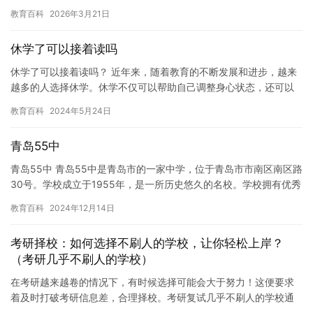
所带来的负面影响，以及如何克服这些困难。 首先，不上学可能会
教育百科
2026年3月21日
让人…
休学了可以接着读吗
休学了可以接着读吗？ 近年来，随着教育的不断发展和进步，越来
越多的人选择休学。休学不仅可以帮助自己调整身心状态，还可以
为未来的学习打下良好的基础。但是，对于某些人来说，休学可能
教育百科
2024年5月24日
并不…
青岛55中
青岛55中 青岛55中是青岛市的一家中学，位于青岛市市南区南区路
30号。学校成立于1955年，是一所历史悠久的名校。学校拥有优秀
的师资力量和良好的教学设施，为学生提供优质的教育服务…
教育百科
2024年12月14日
考研择校：如何选择不刷人的学校，让你轻松上岸？
（考研几乎不刷人的学校）
在考研越来越卷的情况下，有时候选择可能会大于努力！这便要求
着及时打破考研信息差，合理择校。考研复试几乎不刷人的学校通
常有以下特点： 首先，这些学校会给予一志愿报考本校的考生更多