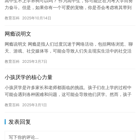
高中生不上学养狗可以吗？ 作为高中生，你可能正在为考大学而努
力奋斗。但是，如果你有一个可爱的宠物，你是否会考虑将其带到
学校照顾？这听起来可能有些奇怪，但是有一些高中生会选择不上
教育百科
2025年10月14日
学来…
网瘾说明文
网瘾说明文 网瘾是指人们过度沉迷于网络活动，包括网络浏览、聊
天、游戏、社交媒体等，可能会导致人们失去现实生活中的社交活
动、工作学习的动力，甚至影响身心健康。网瘾已经成为一个全球
教育百科
2025年3月7日
性的…
小孩厌学的核心力量
小孩厌学是许多家长和老师都面临的挑战。孩子们在上学的过程中
可能会遇到各种困难和问题，这可能会导致他们厌学。然而，孩子
们厌学的原因各不相同，但其中有一种核心力量是最常见的，那就
教育百科
2025年3月1日
是“分…
发表回复