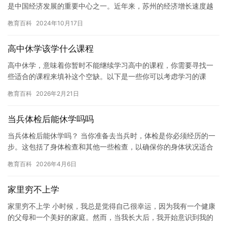
是中国经济发展的重要中心之一。近年来，苏州的经济增长速度越
来越快，成为了中国最具活力的城市之一。在2025年科举考试…
教育百科
2024年10月17日
高中休学该学什么课程
高中休学，意味着你暂时不能继续学习高中的课程，你需要寻找一
些适合的课程来填补这个空缺。以下是一些你可以考虑学习的课
程： 1. 语言课程：语言课程可以帮助你提高语言能力，为以后的语
教育百科
2026年2月21日
言…
当兵体检后能休学吗吗
当兵体检后能休学吗？ 当你准备去当兵时，体检是你必须经历的一
步。这包括了身体检查和其他一些检查，以确保你的身体状况适合
军队生活。如果你在体检中发现自己有任何健康问题，你可能需要
教育百科
2026年4月6日
考虑…
家里穷不上学
家里穷不上学 小时候，我总是觉得自己很幸运，因为我有一个健康
的父母和一个美好的家庭。然而，当我长大后，我开始意识到我的