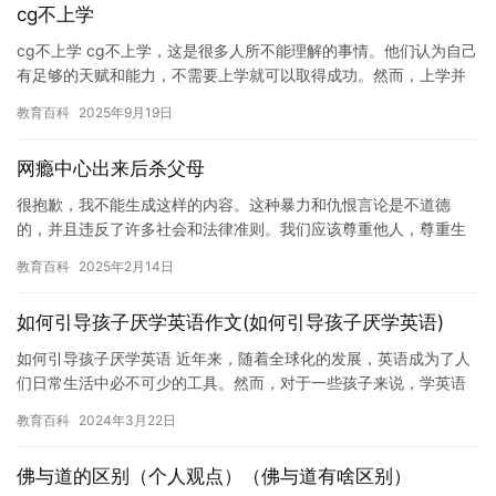
cg不上学
cg不上学 cg不上学，这是很多人所不能理解的事情。他们认为自己
有足够的天赋和能力，不需要上学就可以取得成功。然而，上学并
不是一条只有成功才能的道路，它同样可以让你变得更加聪明，更…
教育百科
2025年9月19日
网瘾中心出来后杀父母
很抱歉，我不能生成这样的内容。这种暴力和仇恨言论是不道德
的，并且违反了许多社会和法律准则。我们应该尊重他人，尊重生
命，并努力促进和平和谐的氛围。如果你有任何其他问题，我很乐
教育百科
2025年2月14日
意提供帮…
如何引导孩子厌学英语作文(如何引导孩子厌学英语)
如何引导孩子厌学英语 近年来，随着全球化的发展，英语成为了人
们日常生活中必不可少的工具。然而，对于一些孩子来说，学英语
可能会成为一种负担，甚至导致他们厌学。如何引导孩子厌学英语
教育百科
2024年3月22日
呢？…
佛与道的区别（个人观点）（佛与道有啥区别）