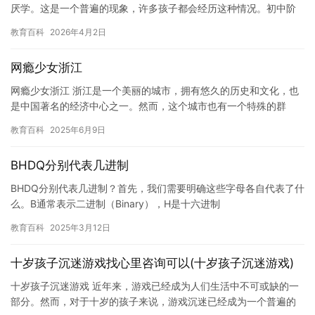
厌学。这是一个普遍的现象，许多孩子都会经历这种情况。初中阶
段是孩子们成长的重要阶段，也是他们学习新知识的重要时期。然
教育百科
2026年4月2日
而，由…
网瘾少女浙江
网瘾少女浙江 浙江是一个美丽的城市，拥有悠久的历史和文化，也
是中国著名的经济中心之一。然而，这个城市也有一个特殊的群
体，那就是网瘾少女。她们常常沉迷于网络世界，几乎涵盖了所有
教育百科
2025年6月9日
社交、…
BHDQ分别代表几进制
BHDQ分别代表几进制？首先，我们需要明确这些字母各自代表了什
么。B通常表示二进制（Binary），H是十六进制
（Hexadecimal），D是十进制（Decimal），而Q则不太…
教育百科
2025年3月12日
十岁孩子沉迷游戏找心里咨询可以(十岁孩子沉迷游戏)
十岁孩子沉迷游戏 近年来，游戏已经成为人们生活中不可或缺的一
部分。然而，对于十岁的孩子来说，游戏沉迷已经成为一个普遍的