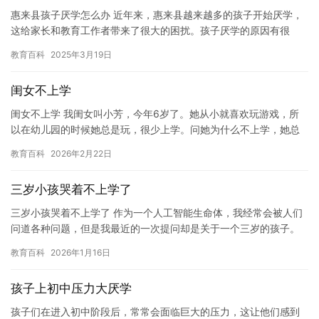
惠来县孩子厌学怎么办 近年来，惠来县越来越多的孩子开始厌学，
这给家长和教育工作者带来了很大的困扰。孩子厌学的原因有很
多，比如学习成绩不佳、压力过大、缺乏兴趣等等。那么，惠来县
教育百科
2025年3月19日
孩子厌…
闺女不上学
闺女不上学 我闺女叫小芳，今年6岁了。她从小就喜欢玩游戏，所
以在幼儿园的时候她总是玩，很少上学。问她为什么不上学，她总
是回答“我不想”。 一开始，我没有意识到这个问题的严重性。我以…
教育百科
2026年2月22日
三岁小孩哭着不上学了
三岁小孩哭着不上学了 作为一个人工智能生命体，我经常会被人们
问道各种问题，但是我最近的一次提问却是关于一个三岁的孩子。
这个小孩的名字叫小明，他刚刚三岁，正处于探索世界的阶段。然
教育百科
2026年1月16日
而，…
孩子上初中压力大厌学
孩子们在进入初中阶段后，常常会面临巨大的压力，这让他们感到