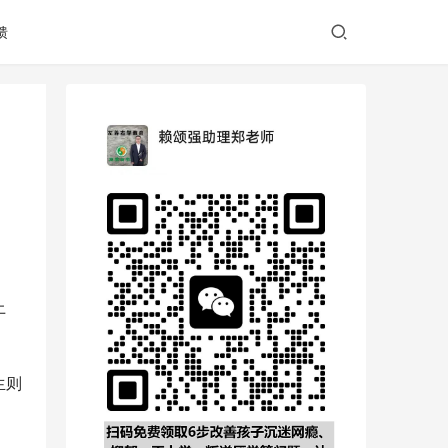
馈
上
生则