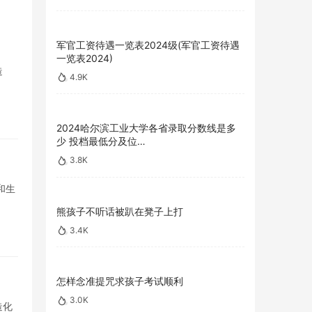
军官工资待遇一览表2024级(军官工资待遇
一览表2024)
造
4.9K
2024哈尔滨工业大学各省录取分数线是多
少 投档最低分及位…
3.8K
和生
熊孩子不听话被趴在凳子上打
3.4K
怎样念准提咒求孩子考试顺利
3.0K
造化