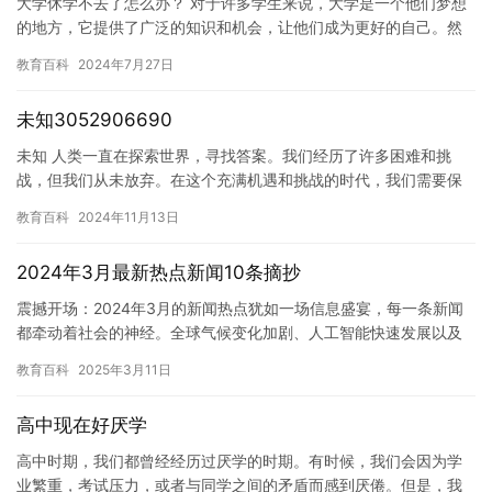
大学休学不去了怎么办？ 对于许多学生来说，大学是一个他们梦想
的地方，它提供了广泛的知识和机会，让他们成为更好的自己。然
而，有时候，学生们可能会遇到一些意外的情况，比如生病、家庭
教育百科
2024年7月27日
紧急…
未知3052906690
未知 人类一直在探索世界，寻找答案。我们经历了许多困难和挑
战，但我们从未放弃。在这个充满机遇和挑战的时代，我们需要保
持乐观和坚韧，继续探索未知。 我们每个人都有自己的目标和梦
教育百科
2024年11月13日
想，而…
2024年3月最新热点新闻10条摘抄
震撼开场：2024年3月的新闻热点犹如一场信息盛宴，每一条新闻
都牵动着社会的神经。全球气候变化加剧、人工智能快速发展以及
全球经济复苏成为本月最受关注的话题。这些事件不仅影响着当下
教育百科
2025年3月11日
的…
高中现在好厌学
高中时期，我们都曾经经历过厌学的时期。有时候，我们会因为学
业繁重，考试压力，或者与同学之间的矛盾而感到厌倦。但是，我