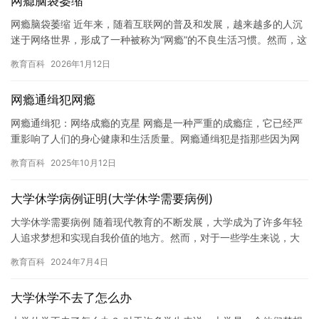
网瘾脑袋萎缩
网瘾脑袋萎缩 近年来，随着互联网的普及和发展，越来越多的人沉
迷于网络世界，形成了一种被称为“网瘾”的不良生活习惯。然而，这
种习惯不仅对身体造成了严重的危害，也对大脑的功能和健康带来…
教育百科
2026年1月12日
网瘾通缉犯网瘾
网瘾通缉犯：网络成瘾的克星 网瘾是一种严重的成瘾症，它已经严
重影响了人们的身心健康和生活质量。网瘾通缉犯是指那些因为网
瘾而犯下罪行的人，他们应该受到社会的谴责和惩罚。 网瘾是一种
教育百科
2025年10月12日
行…
大学休学病例证明(大学休学需要病例)
大学休学需要病例 随着现代教育的不断发展，大学成为了许多年轻
人追求梦想和实现自我价值的地方。然而，对于一些学生来说，大
学生活可能并不是他们想要的，他们可能需要选择休学一段时间。
教育百科
2024年7月4日
在休…
大学休学不去了怎么办