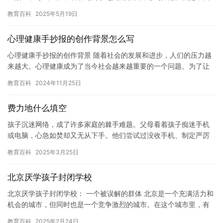
们必须认识到，厌学不是一个好的现象，它可能会对我们的未来造
教育百科
2025年5月19日
成不良…
心理健康手抄报的创作背景怎么写
心理健康手抄报的创作背景 随着社会的发展和进步，人们的压力越
来越大。心理健康成为了当今社会越来越重要的一个问题。为了让
人们更好地了解心理健康的重要性，我们创作了一份心理健康手抄
教育百科
2024年11月25日
报，…
费力地什么填空
孩子沉迷网络，成了许多家庭的棘手难题。父母看着孩子痴迷手机
或电脑，心急如焚却又无从下手。他们尝试过没收手机、制定严厉
的规则，但往往收效甚微，甚至引发孩子的抵触情绪。 小明今年13
教育百科
2025年3月25日
岁…
北京厌学孩子封闭学校
北京厌学孩子封闭学校： 一个被误解的群体 北京是一个充满活力和
机会的城市，但同时也是一个竞争激烈的城市。在这个城市里，有
许多家庭将孩子送到封闭学校，希望他们能够在学校里取得好成
教育百科
2025年2月24日