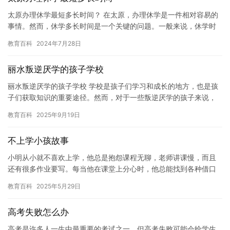
太原办理休学最短多长时间？ 在太原，办理休学是一件相对容易的
事情。然而，休学多长时间是一个关键的问题。一般来说，休学时
间取决于个人情况和学校规定。但是，如果想在太原办理休学，最
教育百科
2024年7月28日
短时…
丽水叛逆厌学的孩子学校
丽水叛逆厌学的孩子学校 学校是孩子们学习和成长的地方，也是孩
子们获取知识的重要途径。然而，对于一些叛逆厌学的孩子来说，
学校却成为了他们痛苦的根源。这些孩子们不愿意学习，不愿意接
教育百科
2025年9月19日
受教…
不上学小孩故事
小明从小就不喜欢上学，他总是抱怨课程无聊，老师讲课慢，而且
还有很多作业要写。每当他在课堂上分心时，他总能找到各种借口
不去学习。 他的父母试图说服他去上学，但是他们也知道小明对学
教育百科
2025年5月29日
习不…
高考失败怎么办
高考是许多人一生中最重要的考试之一，但高考失败可能会给学生