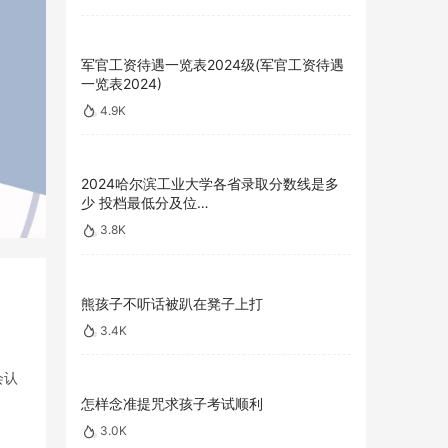
军官工资待遇一览表2024级(军官工资待遇
一览表2024)
4.9K
2024哈尔滨工业大学各省录取分数线是多
少 投档最低分及位…
3.8K
熊孩子不听话被趴在凳子上打
3.4K
会认
怎样念准提咒求孩子考试顺利
3.0K