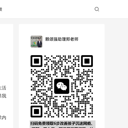
馈
生活
果我
求内