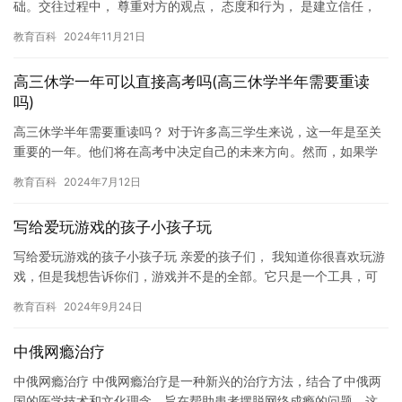
础。交往过程中， 尊重对方的观点， 态度和行为， 是建立信任，
理解， 和沟通的关键。因此， 在交往过程中， 我们应该…
教育百科
2024年11月21日
高三休学一年可以直接高考吗(高三休学半年需要重读
吗)
高三休学半年需要重读吗？ 对于许多高三学生来说，这一年是至关
重要的一年。他们将在高考中决定自己的未来方向。然而，如果学
生遇到一些意外情况，例如生病或家庭原因，他们可能会需要休学
教育百科
2024年7月12日
一段…
写给爱玩游戏的孩子小孩子玩
写给爱玩游戏的孩子小孩子玩 亲爱的孩子们， 我知道你很喜欢玩游
戏，但是我想告诉你们，游戏并不是的全部。它只是一个工具，可
以帮助你们度过快乐的时光，但是并不能替代你们的学习，生活和
教育百科
2024年9月24日
健…
中俄网瘾治疗
中俄网瘾治疗 中俄网瘾治疗是一种新兴的治疗方法，结合了中俄两
国的医学技术和文化理念，旨在帮助患者摆脱网络成瘾的问题。这