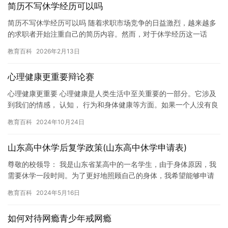
简历不写休学经历可以吗
简历不写休学经历可以吗 随着求职市场竞争的日益激烈，越来越多
的求职者开始注重自己的简历内容。然而，对于休学经历这一话
题，不同的求职者可能会有不同的看法。有些人认为，只要通过休
教育百科
2026年2月13日
学得到…
心理健康更重要辩论赛
心理健康更重要 心理健康是人类生活中至关重要的一部分。它涉及
到我们的情感， 认知， 行为和身体健康等方面。如果一个人没有良
好的心理健康， 他将很难享受生活中的乐趣， 也很难应对生活…
教育百科
2024年10月24日
山东高中休学后复学政策(山东高中休学申请表)
尊敬的校领导： 我是山东省某高中的一名学生，由于身体原因，我
需要休学一段时间。为了更好地照顾自己的身体，我希望能够申请
休学。 在此，我谨向学校提交一份休学申请表，希望学校能够批准
教育百科
2024年5月16日
我…
如何对待网瘾青少年戒网瘾