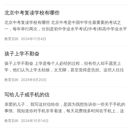
这个…
北京中考复读学校有哪些
北京中考复读学校有哪些 北京中考是中国中学生最重要的考试之
一，每年举行两次，分别是初中学业水平考试(中考)和高中学业水平
考试(高中会考)。对于想要进入高中的学生来说，参加中考是必须…
教育百科
2024年11月4日
孩子上学不勤奋
孩子上学不勤奋 上学是每个人必经的过程，但有些人却不愿意上
学，他们认为上学太枯燥，太无聊，甚至觉得是负担。这些人往往
不愿意花费大量的时间和精力去学习，而是选择了逃避。但是，上
教育百科
2025年6月20日
学对于…
写给儿子戒手机的信
亲爱的儿子， 我写这封信给你，是因为我想告诉你一些关于手机的
事情。我知道你对手机非常着迷，每天花费很多时间在手机上，这
让我感到担忧。 手机是一种很棒的工具，可以带给你很多好处，比
教育百科
2024年10月14日
如…