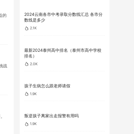
2024云南各市中考录取分数线汇总 各市分
益的
数线是多少
2.1K
最新2024泰州高中排名（泰州市高中学校
排名）
2.0K
挑战
孩子生病怎么跟老师请假
1.9K
叛逆孩子离家出走报警有用吗
療。
1.9K