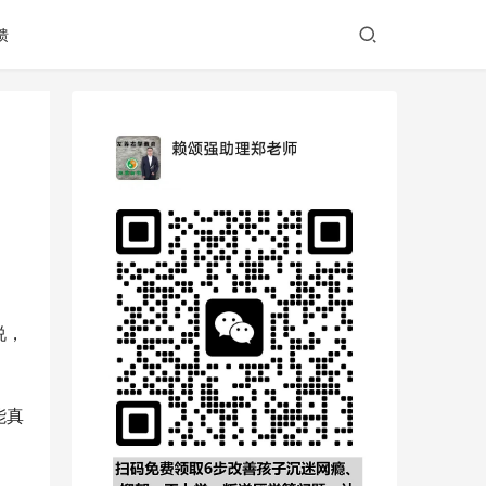
馈
说，
能真