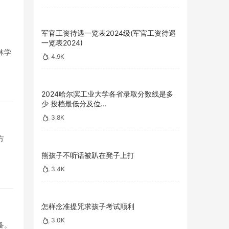
军官工资待遇一览表2024级(军官工资待遇
一览表2024)
休学
4.9K
2024哈尔滨工业大学各省录取分数线是多
少 投档最低分及位…
3.8K
方
熊孩子不听话被趴在凳子上打
3.4K
怎样念准提咒求孩子考试顺利
3.0K
备。