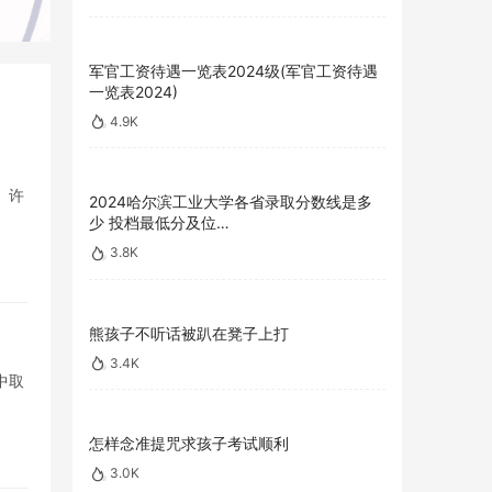
军官工资待遇一览表2024级(军官工资待遇
一览表2024)
4.9K
。许
2024哈尔滨工业大学各省录取分数线是多
少 投档最低分及位…
3.8K
熊孩子不听话被趴在凳子上打
3.4K
中取
怎样念准提咒求孩子考试顺利
3.0K