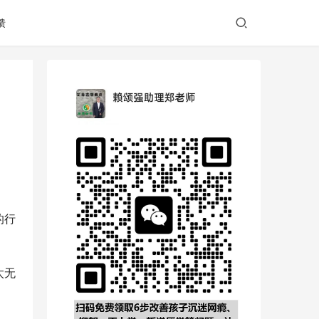
馈
的行
太无