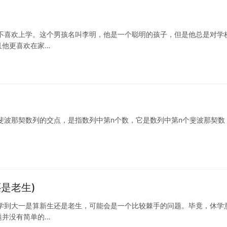
不喜欢上学。这个男孩名叫李明，他是一个聪明的孩子，但是他总是对学
且他更喜欢在家…
也叫做n个斐波那契数列的交点，是指数列中第n个数，它是数列中第n个斐波那契
是老生)
学到大一是算新生还是老生，可能会是一个比较棘手的问题。毕竟，休学
题并没有简单的…