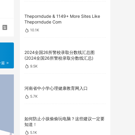
Theporndude & 1149+ More Sites Like
Theporndude Com
10.1K
2024全国26所警校录取分数线汇总图
(2024全国26所警校录取分数线汇总)
一篇
9.5K
河南省中小学心理健康教育网入口
5.7K
如何防止小孩偷偷玩电脑？这些建议一定要
知道！
5.1K