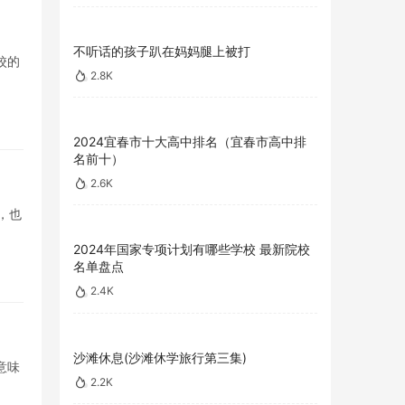
不听话的孩子趴在妈妈腿上被打
校的
2.8K
2024宜春市十大高中排名（宜春市高中排
名前十）
2.6K
数，也
2024年国家专项计划有哪些学校 最新院校
名单盘点
2.4K
沙滩休息(沙滩休学旅行第三集)
意味
2.2K