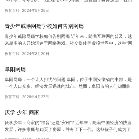
需要让他休学一段时间。 经过医生的检查，我们发现小明患有一…
教育百科
2024年5月25日
青少年戒除网瘾学校如何告别网瘾
青少年戒除网瘾学校如何告别网瘾 近年来，随着互联网的普及，越
来越多的人开始沉迷于网络游戏、社交媒体等虚拟世界中，这种“网
瘾”问题已经成为一个全球性的社会问题。对于青少年而言，网瘾
教育百科
2024年8月20日
的…
阜阳网瘾
阜阳网瘾：一个让人担忧的问题 阜阳，位于中国安徽省的中部，是
一个人口众多、经济发展迅速的城市。然而，阜阳市的人们却面临
着一个令人担忧的问题——网瘾。 网瘾，指的是过度使用互联网的
教育百科
2026年4月27日
行…
厌学 少年 商家
厌学少年：商家的“福音”还是“灾难”? 近年来，随着中国经济的快速
发展，许多家庭都购买了房屋，并有了下一代。这些孩子们成为了
新的“消费者”，而商家们也为他们提供了各种各样的机会。然…