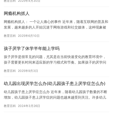
教育百科
2025年4月30日
网瘾机构抓人
网瘾机构抓人： 一个让人痛心的事件 近年来，随着互联网的普及和
发展，越来越多的人开始沉迷于网络游戏和社交媒体，这种现象被
称为“网瘾”。一些机构为了拯救这些沉迷于网络的人，设立了网瘾…
教育百科
2025年6月10日
孩子厌学了休学半年能上学吗
孩子厌学是很常见的问题，尤其是在当前快速变化的教育环境中，
孩子需要更长时间来适应新的学习模式和节奏。如果孩子的厌学问
题严重，可能会导致孩子失去学习的兴趣和动力，甚至影响孩子的
教育百科
2025年9月3日
学习成…
幼儿园出现厌学怎么办(幼儿园孩子患上厌学症怎么办)
幼儿园孩子患上厌学症怎么办 近年来，随着幼儿园孩子数量的不断
增加，幼儿园孩子患上厌学症的问题也越来越受到关注。许多幼儿
园孩子因为厌学症而失去了对学习的兴趣，这对他们的未来发展将
教育百科
2024年3月26日
产生…