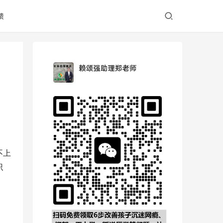
馈
不上
识