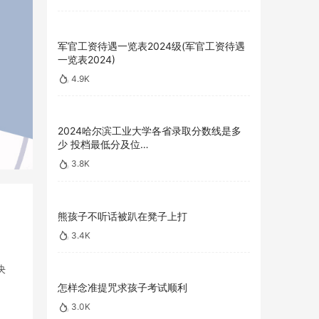
军官工资待遇一览表2024级(军官工资待遇
一览表2024)
4.9K
2024哈尔滨工业大学各省录取分数线是多
少 投档最低分及位…
3.8K
熊孩子不听话被趴在凳子上打
3.4K
决
怎样念准提咒求孩子考试顺利
3.0K