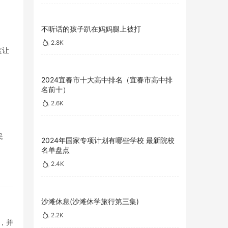
不听话的孩子趴在妈妈腿上被打
2.8K
这让
2024宜春市十大高中排名（宜春市高中排
名前十）
2.6K
民
2024年国家专项计划有哪些学校 最新院校
名单盘点
2.4K
沙滩休息(沙滩休学旅行第三集)
2.2K
，并