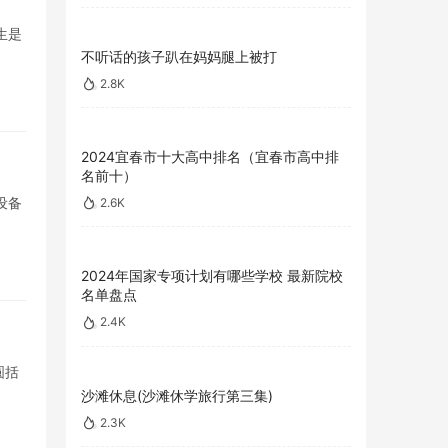
生是
不听话的孩子趴在妈妈腿上被打
2.8K
2024宜春市十大高中排名（宜春市高中排
名前十）
设备
2.6K
2024年国家专项计划有哪些学校 最新院校
名单盘点
2.4K
圆括
沙滩休息(沙滩休学旅行第三集)
2.3K