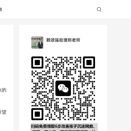
馈
欣的
希望