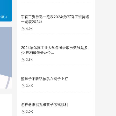
军官工资待遇一览表2024级(军官工资待遇
一篇
一览表2024)
4.9K
2024哈尔滨工业大学各省录取分数线是多
少 投档最低分及位…
3.8K
熊孩子不听话被趴在凳子上打
3.4K
怎样念准提咒求孩子考试顺利
3.0K