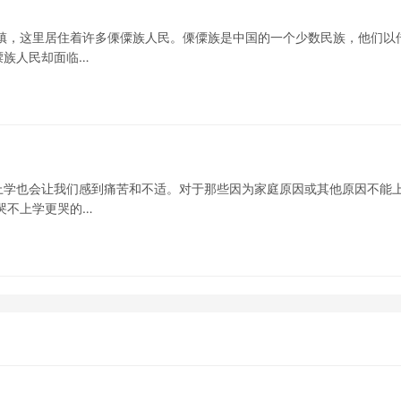
镇，这里居住着许多傈僳族人民。傈僳族是中国的一个少数民族，他们以
僳族人民却面临…
上学也会让我们感到痛苦和不适。对于那些因为家庭原因或其他原因不能
哭不上学更哭的…