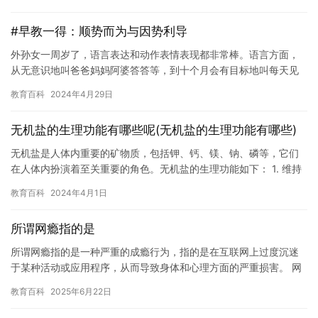
通…
#早教一得：顺势而为与因势利导
外孙女一周岁了，语言表达和动作表情表现都非常棒。语言方面，
从无意识地叫爸爸妈妈阿婆答答等，到十个月会有目标地叫每天见
到的爸爸妈妈阿婆（外婆），十一个月左右会看着灯说“灯灯”，看着
教育百科
2024年4月29日
奶…
无机盐的生理功能有哪些呢(无机盐的生理功能有哪些)
无机盐是人体内重要的矿物质，包括钾、钙、镁、钠、磷等，它们
在人体内扮演着至关重要的角色。无机盐的生理功能如下： 1. 维持
体液平衡。无机盐是身体维持体液平衡的重要元素，当体液过多或…
教育百科
2024年4月1日
所谓网瘾指的是
所谓网瘾指的是一种严重的成瘾行为，指的是在互联网上过度沉迷
于某种活动或应用程序，从而导致身体和心理方面的严重损害。 网
瘾并不仅限于游戏或社交媒体，它可能涉及任何类型的互联网活
教育百科
2025年6月22日
动，包…