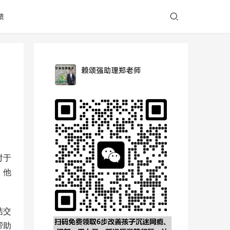
馈
对于
，他
结交
帮助