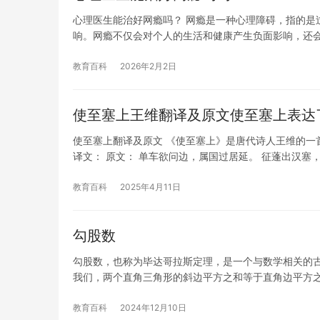
心理医生能治好网瘾吗？ 网瘾是一种心理障碍，指的是
响。网瘾不仅会对个人的生活和健康产生负面影响，还
教育百科
2026年2月2日
使至塞上王维翻译及原文使至塞上表达
使至塞上翻译及原文 《使至塞上》是唐代诗人王维的一
译文： 原文： 单车欲问边，属国过居延。 征蓬出汉塞
教育百科
2025年4月11日
勾股数
勾股数，也称为毕达哥拉斯定理，是一个与数学相关的
我们，两个直角三角形的斜边平方之和等于直角边平方之
教育百科
2024年12月10日