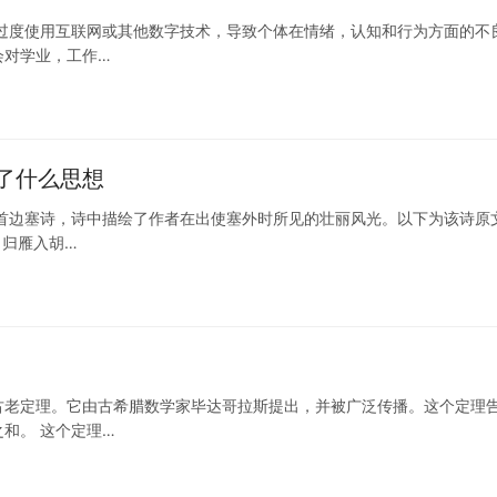
过度使用互联网或其他数字技术，导致个体在情绪，认知和行为方面的不
会对学业，工作…
了什么思想
首边塞诗，诗中描绘了作者在出使塞外时所见的壮丽风光。以下为该诗原
，归雁入胡…
古老定理。它由古希腊数学家毕达哥拉斯提出，并被广泛传播。这个定理
和。 这个定理…