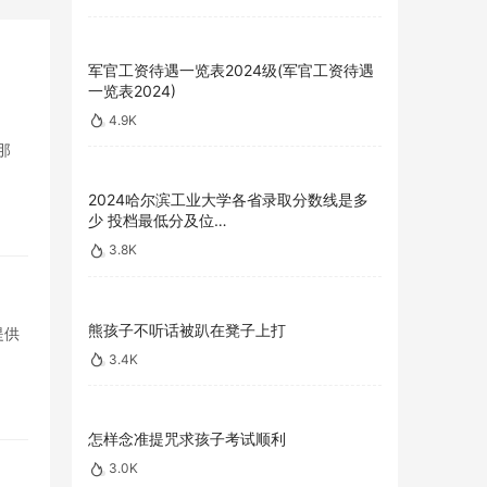
军官工资待遇一览表2024级(军官工资待遇
一览表2024)
4.9K
那
2024哈尔滨工业大学各省录取分数线是多
少 投档最低分及位…
3.8K
熊孩子不听话被趴在凳子上打
提供
3.4K
怎样念准提咒求孩子考试顺利
3.0K