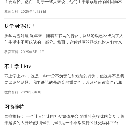
主要途径。然而，对于一些人来说，他们由于家族遗传的原因而不
愿意或无法上学。这种情况在某些地区或家庭中非常普遍，尤其是
教育百科
2025年4月23日
在一…
厌学网游处理
厌学网游处理 近年来，随着互联网的普及，网络游戏已经成为了人
们生活中不可或缺的一部分。然而，这种过度的游戏也给人们带来
了很多负面影响。有些人因为网络游戏而厌学，甚至放弃了学业。
教育百科
2025年5月11日
这种…
不上学上ktv
不上学上ktv，这是一种十分不负责任和危险的行为，但这并不是我
要谈论的话题。我要谈论的是教育的重要性，以及如何教育自己和
他人。 教育是每个人成长和发展的基础。它不仅仅是为了获得知
教育百科
2026年6月8日
识…
网瘾推特
网瘾推特： 一个让人沉迷的社交媒体平台 随着社交媒体的普及，越
来越多的人开始使用推特。推特是一个非常流行的社交媒体平台，
用户可以在上面发布推文( short messages)和@…