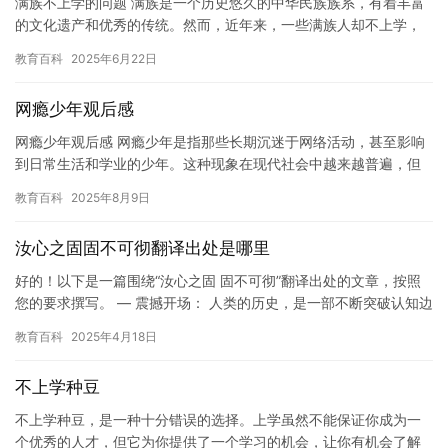
满族不上学的问题 满族是一个历史悠久的中华民族族系，有着丰富
的文化遗产和优秀的传统。然而，近年来，一些满族人却不上学，
甚至不承认自己是中华民族，这引起了社会各界的广泛关注和讨
教育百科
2025年6月22日
论。 …
网瘾少年观后感
网瘾少年观后感 网瘾少年是指那些长期沉迷于网络活动，甚至影响
到日常生活和学业的少年。这种现象在现代社会中越来越普遍，但
同时也成为了一个备受关注的问题。 在观看这部电影之前，我对于
教育百科
2025年8月9日
网…
汝心之固固不可彻翻译出处是哪里
好的！以下是一篇围绕“汝心之固 固不可彻”翻译出处的文章，按照
您的要求撰写。 — 震撼开场： 人类的历史，是一部不断突破认知边
界、挑战固有观念的史诗。从地心说到日心说，…
教育百科
2025年4月18日
不上学种豆
不上学种豆，是一种十分错误的选择。上学虽然不能保证你成为一
个优秀的人才，但它为你提供了一个学习的机会，让你有机会了解