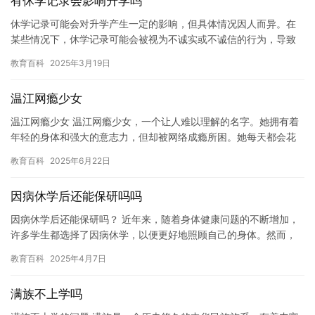
有休学记录会影响升学吗
休学记录可能会对升学产生一定的影响，但具体情况因人而异。在
某些情况下，休学记录可能会被视为不诚实或不诚信的行为，导致
在某些情况下无法升学或获得奖学金等福利。然而，在某些情况
教育百科
2025年3月19日
下，休学…
温江网瘾少女
温江网瘾少女 温江网瘾少女，一个让人难以理解的名字。她拥有着
年轻的身体和强大的意志力，但却被网络成瘾所困。她每天都会花
费大量的时间在互联网上，沉迷于各种网络游戏和社交媒体，甚至
教育百科
2025年6月22日
忘记…
因病休学后还能保研吗吗
因病休学后还能保研吗？ 近年来，随着身体健康问题的不断增加，
许多学生都选择了因病休学，以便更好地照顾自己的身体。然而，
对于想要保研的学生来说，因病休学后还能保研吗？这个问题并不
教育百科
2025年4月7日
是一…
满族不上学吗