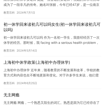
成为了一段非凡的传奇。她名叫张丽，今年已经47岁，是一位南京
溧水区的老师。 张丽在大学时就是一名优秀的教师，她的教学水
教育百科
2024年7月1日
平…
初一休学回来读初几可以吗女生(初一休学回来读初几可
以吗)
初一休学回来读初几可以吗 作为一名初一学生，我曾经经历了一次
休学的经历。那时候，我 facing with a serious health problem，
我需要进行治疗，这导致…
教育百科
2024年5月14日
上海初中休学政策(上海初中办理休学)
上海初中办理休学 近年来，随着教育的不断发展和改革，学校的教
育方式和内容也在不断地更新和变化。对于许多学生来说，他们需
要面对不同的挑战和困难，因此休学也成为了一种常见的选择。 在
教育百科
2024年6月25日
上…
无主网瘾
无主网瘾 网瘾，一个熟悉又陌生的词汇。熟悉是因为它已经存在了