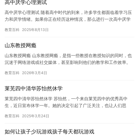
高中厌学心理测试
高中厌学心理测试 随着高中时代的到来，许多学生都面临着学习压
力和厌学情绪。如果你正在经历这种情况，那么进行一次高中厌学
心理测试可能会帮助你更好地了解自己的情感和心理状态。 让我们
教育百科
2025年8月13日
来…
山东教授网瘾
山东教授网瘾 山东教授网瘾，是指一些教授在教授知识的同时，也
沉迷于网络游戏或社交媒体，甚至影响到他们的教学和工作效率。
这种现象已经引起了社会各界的广泛关注和讨论。 山东教授网瘾的
教育百科
2026年3月4日
问…
莱芜四中清华苏怡然休学
莱芜四中清华苏怡然休学 苏怡然，一个来自莱芜四中的优秀高中
生，近日宣布休学一年。她的决定引起了广泛关注，也让人们思
考：教育的意义究竟在于什么？ 苏怡然在莱芜四中一直以来都表现
教育百科
2025年3月24日
出色，…
如何让孩子少玩游戏孩子每天都玩游戏