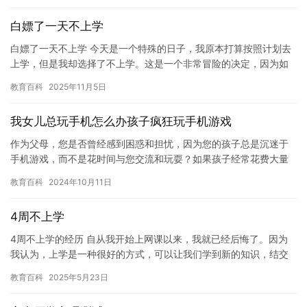
白嫖了一天不上学
白嫖了一天不上学 今天是一个特殊的日子，我原本打算按照计划去
上学，但是我却选择了不上学。这是一个非常冒险的决定，因为如
果我错过了学校的时间，我可能会错过重要的考试和作业，但我最
教育百科
2025年11月5日
终决…
我女儿总玩手机怎么办孩子疯狂玩手机游戏
作为父母，您是否曾经感到困惑和担忧，因为您的孩子总是沉迷于
手机游戏，而不是花时间与您交流和玩耍？如果孩子经常花费大量
时间在手机上，这可能会对他们的身心健康产生负面影响。因此，
教育百科
2024年10月11日
您需要…
4周不上学
4周不上学的经历 自从我开始上网课以来，我就已经后悔了。因为
我认为，上学是一种很好的方式，可以让我们学到新的知识，结交
新的朋友，并且丰富我们的周末生活。但是，当我得知我需要参加
教育百科
2025年5月23日
一个…