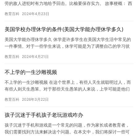
劳的敌人进犯时有力地给予回击。比榆要保存实力。 故事梗概： 西
汉末年，陇甘军阀隗嚣脱离刘秀，去投靠在四川称帝的公孙述，刘…
教育百科
2024年4月23日
美国学校办理休学的条件(美国大学能办理休学多久)
美国大学能办理休学多久 休学是许多学生在美国大学生活中常见的
一件事情。对于一些学生来说，休学可能是为了调整自己的学习状
态，以适应新的环境或应对特殊的挑战。而对于另一些学生来说，
教育百科
2024年4月21日
休学…
不上学的一生沙雕视频
不上学的一生沙雕视频 在这个世界上，有些人天生就聪明过人，而
有些人则天生愚笨。对于那些天生愚笨的人来说，上学可能是他们
唯一的出路。但是，对于那些不上学的人来说，他们的生活可能会
教育百科
2026年3月22日
更加…
孩子沉迷于手机孩子老玩游戏咋办
孩子沉迷于手机和游戏是一个常见的问题，作为家长或者教育者，
我们需要找到方法来解决这个问题。在本文中，我们将探讨一些可