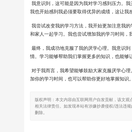
 我意识到，这可能是因为我对学习感到压力。我开始感到我必须要完成大量的作业和考试，这让我感到压力很大。
我也开始感到我必须要取得优异的成绩，这让我
 我尝试改变我的学习方法，我开始更加注意我的学习方法。我尝试寻找一些有趣的方式来学习，我我也尝试与朋友
和家人一起学习。我也尝试增加我的学习时间，
 最终，我成功地克服了我的厌学心理。我意识到，学习并不是一件轻松的事情，但是学习也是一件非常有趣的事
情。学习能够帮助我们掌握更多的知识，也能够
 对于我而言，我希望能够鼓励大家克服厌学心理。如果你也有厌学心理，请不要放弃，尝试改变你的学习方法，增
加你的学习时间，也可以帮助你更好地掌握知识
版权声明：本文内容由互联网用户自发贡献，该文观
相关法律责任。如发现本站有涉嫌抄袭侵权/违法违规的内
删除。