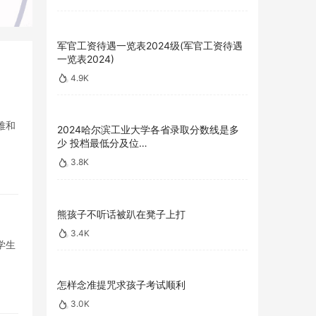
军官工资待遇一览表2024级(军官工资待遇
一览表2024)
4.9K
难和
2024哈尔滨工业大学各省录取分数线是多
少 投档最低分及位…
3.8K
熊孩子不听话被趴在凳子上打
3.4K
学生
怎样念准提咒求孩子考试顺利
3.0K