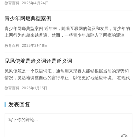
教育百科
2025年4月24日
青少年网瘾典型案例
青少年网瘾典型案例 近年来，随着互联网的普及和发展，青少年的
上网行为也越来越普遍。然而，一些青少年却陷入了网瘾的泥淖
中，长时间沉迷于网络世界，导致学习成绩下降、社交能力减弱、
教育百科
2025年2月19日
身体健…
见风使舵是褒义词还是贬义词
见风使舵是一个汉语词汇，通常用来形容人能够根据当前的形势和
情况，灵活地调整自己的言行举止，以便更好地适应环境。 在现代
汉语中，“见风使舵”通常被视为一个贬义词。这是因为这个词汇暗
教育百科
2025年1月15日
示…
发表回复