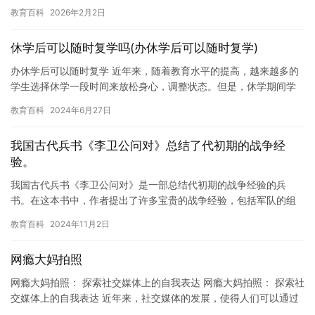
厌学问题也是一种常见的问题。那么，广东小孩厌学怎么办呢？下
教育百科
2026年2月2日
面，…
休学后可以随时复学吗(办休学后可以随时复学)
办休学后可以随时复学 近年来，随着教育水平的提高，越来越多的
学生选择休学一段时间来放松身心，调整状态。但是，休学期间学
生的学业和生活怎么办？休学后是否可以随时复学？这些问题成为
教育百科
2024年6月27日
了学…
我国古代兵书《李卫公问对》总结了代初期的战争经
验。
我国古代兵书《李卫公问对》是一部总结代初期的战争经验的兵
书。在这本书中，作者提出了许多宝贵的战争经验，包括军队的组
织和指挥，士兵的训练和战术，以及战争的胜利与失败的重要原因
教育百科
2024年11月2日
等。这些…
网瘾大妈拍照
网瘾大妈拍照： 探索社交媒体上的自我表达 网瘾大妈拍照： 探索社
交媒体上的自我表达 近年来，社交媒体的发展，使得人们可以通过
网络平台表达自己的意见、情感和自我认知。在这些平台上，人…