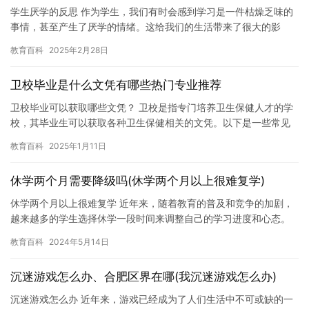
学生厌学的反思 作为学生，我们有时会感到学习是一件枯燥乏味的
事情，甚至产生了厌学的情绪。这给我们的生活带来了很大的影
响，使我们无法专注于学习，影响了我们的学习成绩和未来的发
教育百科
2025年2月28日
展。因此…
卫校毕业是什么文凭有哪些热门专业推荐
卫校毕业可以获取哪些文凭？ 卫校是指专门培养卫生保健人才的学
校，其毕业生可以获取各种卫生保健相关的文凭。以下是一些常见
的卫校文凭： 1. 本科文凭：卫校毕业生可以获取本科文凭，这些…
教育百科
2025年1月11日
休学两个月需要降级吗(休学两个月以上很难复学)
休学两个月以上很难复学 近年来，随着教育的普及和竞争的加剧，
越来越多的学生选择休学一段时间来调整自己的学习进度和心态。
然而，休学两个月以上却会对复学产生很大的影响，甚至可能导致
教育百科
2024年5月14日
无法…
沉迷游戏怎么办、合肥区界在哪(我沉迷游戏怎么办)
沉迷游戏怎么办 近年来，游戏已经成为了人们生活中不可或缺的一