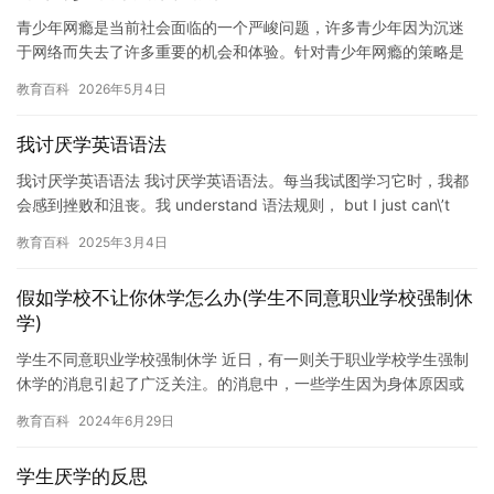
青少年网瘾是当前社会面临的一个严峻问题，许多青少年因为沉迷
于网络而失去了许多重要的机会和体验。针对青少年网瘾的策略是
解决这个问题的关键，以下是一些可能有用的建议。 1. 加强家庭
教育百科
2026年5月4日
监…
我讨厌学英语语法
我讨厌学英语语法 我讨厌学英语语法。每当我试图学习它时，我都
会感到挫败和沮丧。我 understand 语法规则， but I just can\’t
seem to …
教育百科
2025年3月4日
假如学校不让你休学怎么办(学生不同意职业学校强制休
学)
学生不同意职业学校强制休学 近日，有一则关于职业学校学生强制
休学的消息引起了广泛关注。的消息中，一些学生因为身体原因或
家庭原因被迫休学，这对他们的学习和生活都造成了很大的影响。
教育百科
2024年6月29日
然而…
学生厌学的反思