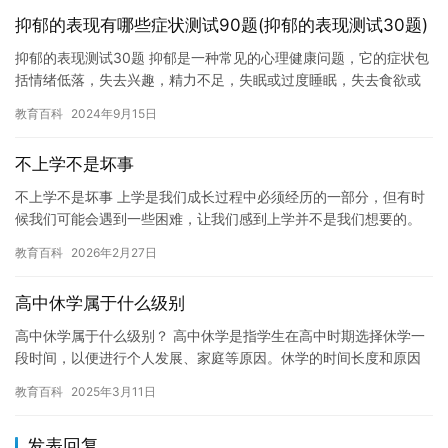
抑郁的表现有哪些症状测试90题(抑郁的表现测试30题)
抑郁的表现测试30题 抑郁是一种常见的心理健康问题，它的症状包
括情绪低落，失去兴趣，精力不足，失眠或过度睡眠，失去食欲或
过度进食，疲劳和缺乏动力，注意力和记忆力下降，以及自责和自
教育百科
2024年9月15日
卑…
不上学不是坏事
不上学不是坏事 上学是我们成长过程中必须经历的一部分，但有时
候我们可能会遇到一些困难，让我们感到上学并不是我们想要的。
我们可能会遇到学习困难，与同学相处不良，或者家庭原因等等。
教育百科
2026年2月27日
但无…
高中休学属于什么级别
高中休学属于什么级别？ 高中休学是指学生在高中时期选择休学一
段时间，以便进行个人发展、家庭等原因。休学的时间长度和原因
都不同，但无论是哪种情况，高中休学都属于一种重要的决策，对
教育百科
2025年3月11日
学生…
发表回复