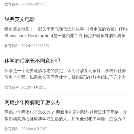
幼，应该把更多的时间和精力放在学习和健康成长上。然而，现在
教育百科
2025年9月27日
他却…
经典英文电影
经典英文电影：一部关于勇气和信念的故事 《肖申克的救赎》(The
Shawshank Redemption)是一部由弗兰克·德拉邦特执导的经典英
文电影。这部电影讲述了一个男子因犯罪…
教育百科
2024年12月22日
休学的话家长不同意行吗
休学是一个需要谨慎考虑的决定，因为它涉及到家庭、学校和社会
等多个方面。如果家长不同意休学，我们应该好好考虑以下几个方
面，做出最适合自己的决定。 休学的原因。如果休学是因为身体原
教育百科
2026年1月23日
因、…
网瘾少年网瘾犯了怎么办
网瘾少年网瘾犯了怎么办？ 网瘾少年是指那些过度沉迷于网络，常
常影响其身心健康和学习生活的人。如果他们犯了网瘾，怎么办？
以下是一些建议： 1. 寻求专业帮助 网瘾少年需要专业的帮助。…
教育百科
2026年4月20日