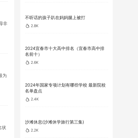
不听话的孩子趴在妈妈腿上被打
母非
2.8K
2024宜春市十大高中排名（宜春市高中排
名前十）
2.6K
最为
2024年国家专项计划有哪些学校 最新院校
名单盘点
2.4K
沙滩休息(沙滩休学旅行第三集)
名状
2.2K