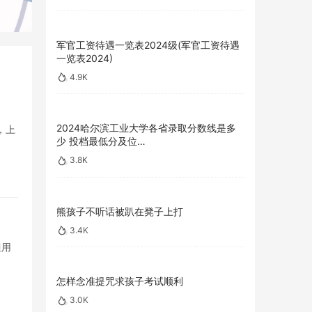
军官工资待遇一览表2024级(军官工资待遇
一览表2024)
4.9K
2024哈尔滨工业大学各省录取分数线是多
，上
少 投档最低分及位…
3.8K
熊孩子不听话被趴在凳子上打
3.4K
但用
怎样念准提咒求孩子考试顺利
3.0K