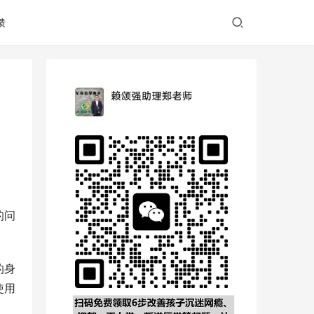
馈
的问
的身
使用