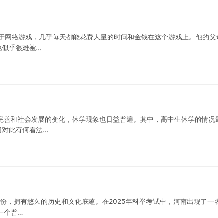
迷于网络游戏，几乎每天都能花费大量的时间和金钱在这个游戏上。他的父
他似乎很难被…
完善和社会发展的变化，休学现象也日益普遍。其中，高中生休学的情况
们对此有何看法…
省份，拥有悠久的历史和文化底蕴。在2025年科举考试中，河南出现了一
一个普…