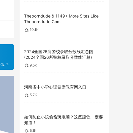
Theporndude & 1149+ More Sites Like
Theporndude Com
10.1K
2024全国26所警校录取分数线汇总图
(2024全国26所警校录取分数线汇总)
一篇
9.5K
河南省中小学心理健康教育网入口
5.7K
如何防止小孩偷偷玩电脑？这些建议一定要
知道！
5.1K