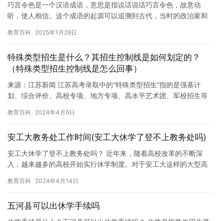
巧言令色是一个汉语成语，意思是指说话说话巧言令色，故意动
听，使人相信。这个成语的起源可以追溯到古代，当时的政治家和
官员们为了取得人民的信任，常常使用巧言令色的手段。 例如，在
教育百科
2025年1月28日
古代战…
特殊类型招生是什么？其招生控制线是如何划定的？
（特殊类型招生控制线是怎么回事）
来源：江苏新闻 江苏高考录取中的“特殊类型招生”指的是强基计
划、综合评价、高校专项、地方专项、高水平艺术团、军校招生等
在录取中既要参考高考成绩，又有特殊要求的招生项目。 根据教育
教育百科
2024年4月6日
部…
安工大教务处工作时间(安工大休学了登不上教务处吗)
安工大休学了登不上教务处吗？ 近年来，随着高校改革的不断深
入，越来越多的高校开始实行休学制度。对于安工大这样的大型高
校来说，休学也是常见的现象。然而，最近的一项调查显示，许多
教育百科
2024年4月14日
学生休…
五河县可以出休学手续吗