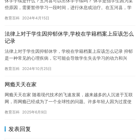
休学手续是什么？五河县可以出休学手续吗？ 休学是指学生因为某
些原因，需要暂停学习一段时间，进行休息或治疗。在五河县，学
生需要办理休学手续吗？下面是有关休学手续的一些信息，希望对
教育百科
2024年4月15日
您有…
法律上对于学生因抑郁休学,学校在学籍档案上应该怎么
记录
法律上对于学生因抑郁休学，学校在学籍档案上应该怎么记录 抑郁
是一种常见的心理疾病，它可能会导致学生失去学习的动力和兴
趣，影响其学业成绩和身心健康。近年来，由于学业压力和心理压
教育百科
2024年10月25日
力的增…
网瘾天天在家
网瘾天天在家 随着现代技术的飞速发展，越来越多的人沉迷于互联
网，而网瘾已经成为了一个全球性的问题。许多年轻人因为过度使
用互联网而沉迷于虚拟世界，失去了现实世界的精彩和意义。网瘾
教育百科
2025年6月9日
对身…
发表回复