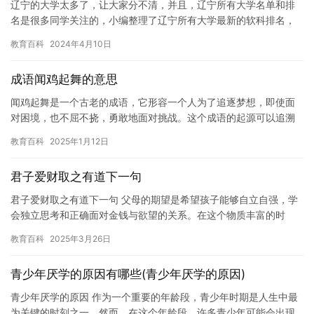
辽宁的大学太多了，让大家分不清，并且，辽宁所有大学名单和排
名是很多同学关注的，小编整理了辽宁所有大学最新的软科排名，
大家可以看一下辽宁省大学的排名有没有什么变化，并且，还整理
教育百科
2024年4月10日
了辽宁…
成语闻鸡起舞的意思
闻鸡起舞是一个古老的成语，它形容一个人为了追逐梦想，即使面
对困境，也不屈不挠，勇敢地面对挑战。这个成语的起源可以追溯
到中国古代的战国时期，当时的一位将军闻鸡起舞，是为了激励自
教育百科
2025年1月12日
己和他…
君子爱财取之有道下一句
君子爱财取之有道下一句 父母的期望是希望孩子能够自立自强，学
会独立思考和正确面对金钱与欲望的关系。在这个物质丰富的时
代，孩子们的成长环境与过去大不相同，他们接触的信息、资源以
教育百科
2025年3月26日
及诱惑…
青少年厌学的原因有哪些(青少年厌学的原因)
青少年厌学的原因 作为一个重要的年龄段，青少年时期是人生中最
为关键的时刻之一。然而，在这个年龄段，许多青少年可能会出现