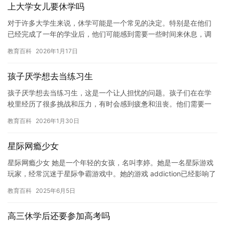
上大学女儿要休学吗
对于许多大学生来说，休学可能是一个常见的决定。特别是在他们
已经完成了一年的学业后，他们可能感到需要一些时间来休息，调
整自己的节奏，或者探索一些新的领域。然而，对于女儿来说，休
教育百科
2026年1月17日
学可能…
孩子厌学想去当练习生
孩子厌学想去当练习生，这是一个让人担忧的问题。孩子们在在学
校里经历了很多挑战和压力，有时会感到疲惫和沮丧。他们需要一
个能够让他们感到快乐和满足的地方，去释放自己的压力。因此，
教育百科
2026年1月30日
如果孩…
星际网瘾少女
星际网瘾少女 她是一个年轻的女孩，名叫李婷。她是一名星际游戏
玩家，经常沉迷于星际争霸游戏中。她的游戏 addiction已经影响了
她的日常生活，她经常忽略自己的家庭和朋友，而专注于…
教育百科
2025年6月5日
高三休学后还要参加高考吗