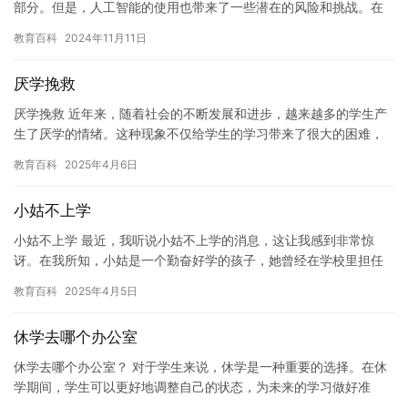
部分。但是，人工智能的使用也带来了一些潜在的风险和挑战。在
本文中，我们将探讨人工智能的负面影响以及如何最大程度地减少
教育百科
2024年11月11日
这些…
厌学挽救
厌学挽救 近年来，随着社会的不断发展和进步，越来越多的学生产
生了厌学的情绪。这种现象不仅给学生的学习带来了很大的困难，
也给家长和老师带来了很大的困扰。那么，为什么会产生厌学的情
教育百科
2025年4月6日
绪呢…
小姑不上学
小姑不上学 最近，我听说小姑不上学的消息，这让我感到非常惊
讶。在我所知，小姑是一个勤奋好学的孩子，她曾经在学校里担任
过班长，成绩优异。然而，自从她的父亲去世后，她开始面临许多
教育百科
2025年4月5日
家庭问…
休学去哪个办公室
休学去哪个办公室？ 对于学生来说，休学是一种重要的选择。在休
学期间，学生可以更好地调整自己的状态，为未来的学习做好准
备。但是，休学去哪个办公室成为了一个需要考虑的问题。 如果学