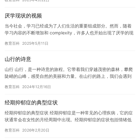
上…
厌学现状的视频
当今社会，学习已经成为了人们生活的重要组成部分。然而，随着
学习内容的不断增加和 complexity，许多人也开始出现了厌学的现
状。这种现状不仅给学生们带来了很大的困扰，也对整个社…
教育百科
2025年5月11日
山行的诗意
山行 山行，是一种诗意的旅程。它带着我们穿越茂密的森林，攀爬
陡峭的山峰，感受自然的美丽和力量。在山行的路上，我们会遇到
各种各样的风景和动物，会感受到自然的生机和活力。 山行是一种
教育百科
2024年12月16日
挑…
经期抑郁症的典型症状
经期抑郁症的典型症状 经期抑郁症是一种常见的心理疾病，它的症
状通常会在女性的月经周期中出现。经期抑郁症的症状包括情绪低
落、焦虑、失眠、食欲改变、精力下降等。这些症状可能会对女性
教育百科
2026年2月20日
的生…