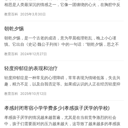
相思是人类最深沉的情感之一，它像一团缠绕的心火，在胸腔中反
复炙烤。李白笔下\”上有青冥之长天，下有渌水之波澜…
教育百科
2025年3月30日
朝乾夕惕
朝乾夕惕，是一个古老的成语，意为早晨梳理乾乱，晚上小心谨
慎。它出自《史记·魏公子列传》中的一句话：“朝乾夕惕，思之不
懈，则可以为良策。” 在古代，朝乾夕惕是一种美德，是一种追求完
教育百科
2024年12月27日
善…
轻度抑郁症的表现和治疗
轻度抑郁症是一种常见的心理障碍，常常表现为情绪低落，失去兴
趣，精力不足，以及自我否定等。如果或认识的人正在经历轻度抑
郁症，以下是一些可能有用的治疗和表现。 表现： 1. 情绪低落：…
教育百科
2025年10月12日
孝感封闭寄宿小学学费多少(孝感孩子厌学的学校)
孝感孩子厌学的情况越来越普遍，尤其是在当前竞争激烈的社会
中，孩子们需要面对的压力越来越大，这导致了越来越多的孝感孩