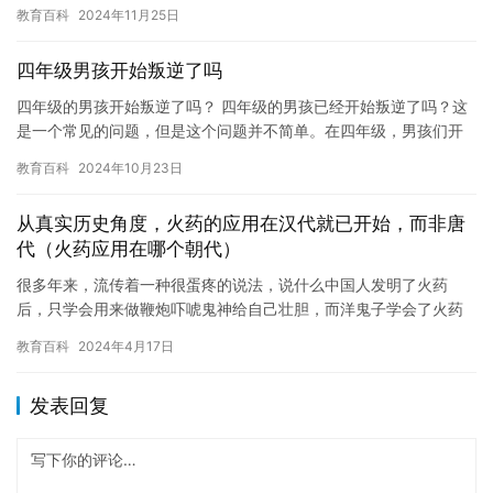
专业之一。在微电子领域，大学的质量也非常重要，因此，本文将
教育百科
2024年11月25日
为大…
四年级男孩开始叛逆了吗
四年级的男孩开始叛逆了吗？ 四年级的男孩已经开始叛逆了吗？这
是一个常见的问题，但是这个问题并不简单。在四年级，男孩们开
始进入青春期，他们开始对自己的身份和角色感到困惑和不安。这
教育百科
2024年10月23日
种不…
从真实历史角度，火药的应用在汉代就已开始，而非唐
代（火药应用在哪个朝代）
很多年来，流传着一种很蛋疼的说法，说什么中国人发明了火药
后，只学会用来做鞭炮吓唬鬼神给自己壮胆，而洋鬼子学会了火药
后，造出洋枪大炮反过来打中国人。 更蛋疼的是，这个低智商的谎
教育百科
2024年4月17日
言竟然…
发表回复