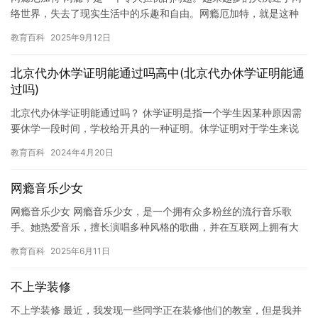
络世界，失去了现实生活中的乐趣和自由。网瘾厄加特，就是这种
过度使用网络的人的称呼。 网瘾厄加特可能会对人们的生活产生负
教育百科
2025年9月12日
面…
北京代办休学证明能通过吗高中(北京代办休学证明能通
过吗)
北京代办休学证明能通过吗？ 休学证明是指一个学生因某种原因需
要休学一段时间，学校给开具的一种证明。休学证明对于学生来说
非常重要，因为它可以帮助学生顺利离开学校，并且重新开始学
教育百科
2024年4月20日
习。 …
网瘾音乐少女
网瘾音乐少女 网瘾音乐少女，是一个拥有众多粉丝的流行音乐歌
手。她热爱音乐，擅长演唱多种风格的歌曲，并在互联网上拥有大
量的粉丝。 网瘾音乐少女的音乐作品充满了活力和激情，她的音乐
教育百科
2025年6月11日
风格…
不上学装修
不上学装修 最近，我发现一些同学正在装修他们的教室，但是我并