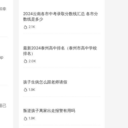
和幸
2024云南各市中考录取分数线汇总 各市分
数线是多少
2.1K
最新2024泰州高中排名（泰州市高中学校
排名）
p
2.0K
孩子生病怎么跟老师请假
1.9K
题已
叛逆孩子离家出走报警有用吗
1.9K