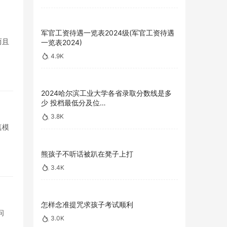
军官工资待遇一览表2024级(军官工资待遇
而且
一览表2024)
4.9K
2024哈尔滨工业大学各省录取分数线是多
少 投档最低分及位…
3.8K
真模
熊孩子不听话被趴在凳子上打
3.4K
怎样念准提咒求孩子考试顺利
问
3.0K