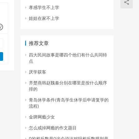
孝感学生不上学
娃娃在家不上学
推荐文章
四大民间故事是哪四个他们有什么共同特
点
厌学获客
齐楚燕韩赵魏秦分别在哪里是按什么顺序
排的
青岛休学条件(青岛学生休学后申请复学的
流程)
金牌网瘾少女
怎么戒掉网瘾的作文题目
0的相反数是0这个说法对吗相反数规则是