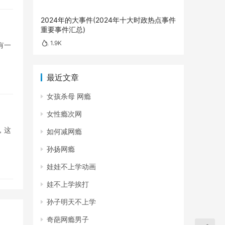
2024年的大事件(2024年十大时政热点事件
重要事件汇总)
1.9K
有一
最近文章
女孩杀母 网瘾
女性瘾次网
，这
如何减网瘾
孙扬网瘾
娃娃不上学动画
娃不上学挨打
孙子明天不上学
奇葩网瘾男子