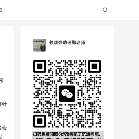
馈
常
够针
者会
能