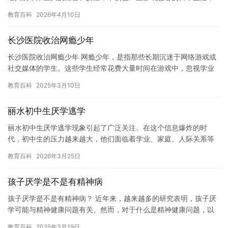
还会给患者的生命安全带来威胁。因此，治疗抑郁症是至关重要
教育百科
2026年4月10日
的。那么…
长沙医院收治网瘾少年
长沙医院收治网瘾少年 网瘾少年，是指那些长期沉迷于网络游戏或
社交媒体的学生。这些学生经常花费大量时间在游戏中，忽视学业
和其他重要的事情。网瘾少年的问题已经引起了广泛的关注，因为
教育百科
2025年3月10日
这些…
丽水初中生厌学逃学
丽水初中生厌学逃学现象引起了广泛关注。在这个信息爆炸的时
代，初中生的压力越来越大，他们面临着学业、家庭、人际关系等
多种挑战。在这个背景下，一些初中生开始厌学逃学，他们不再愿
教育百科
2026年3月25日
意面对在…
孩子厌学是不是有精神病
孩子厌学是不是有精神病？ 近年来，越来越多的研究表明，孩子厌
学可能与精神健康问题有关。然而，对于什么是精神健康问题，以
及它与厌学之间有什么区别，人们仍然存在很多误解和混淆。在本
教育百科
2025年3月19日