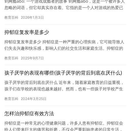
剑网瘾abo: 一个游戏成瘾者的故事 剑网瘾abo，这是一个被许多人
忽略的词语，但它却真实存在着。它指的是一个人对游戏的热爱已
经远远超过了正常的生活状态，甚至已经成为了一种成瘾行为…
教育百科
2026年1月3日
抑郁症复发率是多少
抑郁症复发率是多少 抑郁症是一种严重的心理疾病，它可能导致人
们失去兴趣和快乐感，影响人们的社交生活和家庭生活。抑郁症的
复发率很高，而且很难控制。 根据世界卫生组织的数据，抑郁症的
教育百科
2025年9月7日
复…
孩子厌学的表现有哪些(孩子厌学的背后到底在厌什么)
孩子厌学的背后到底在厌什么 近年来，随着家庭教育的日益重视，
孩子们在学校的表现也越来越好。然而，也有一些孩子对学校产生
了厌学的情绪。孩子们为什么会厌学呢？背后到底在厌什么呢？ 孩
教育百科
2024年3月25日
子…
怎样治抑郁症有效方法
抑郁症是一种常见的心理健康问题，许多人患有抑郁症。抑郁症会
给人们带来巨大的痛苦和折磨，不仅会严重影响患者的日常生活，