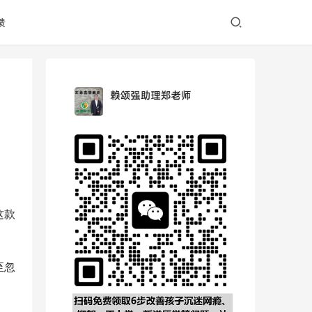
馈
这款
至忽