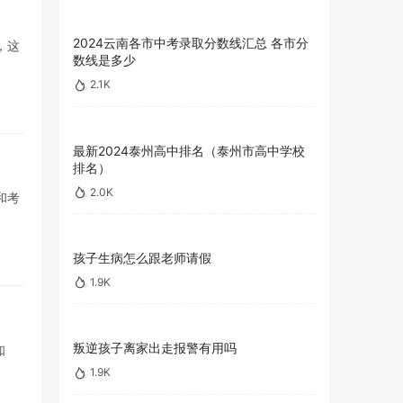
2024云南各市中考录取分数线汇总 各市分
，这
数线是多少
2.1K
最新2024泰州高中排名（泰州市高中学校
排名）
2.0K
和考
孩子生病怎么跟老师请假
1.9K
叛逆孩子离家出走报警有用吗
知
1.9K