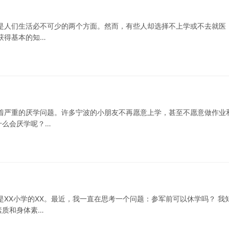
是人们生活必不可少的两个方面。然而，有些人却选择不上学或不去就医
获得基本的知…
着严重的厌学问题。许多宁波的小朋友不再愿意上学，甚至不愿意做作业
什么会厌学呢？…
是XX小学的XX。最近，我一直在思考一个问题：参军前可以休学吗？ 我
素质和身体素…