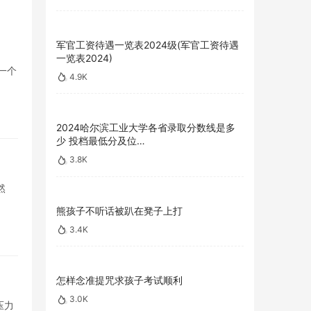
军官工资待遇一览表2024级(军官工资待遇
一览表2024)
一个
4.9K
2024哈尔滨工业大学各省录取分数线是多
少 投档最低分及位…
3.8K
然
熊孩子不听话被趴在凳子上打
3.4K
怎样念准提咒求孩子考试顺利
3.0K
压力