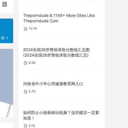
Theporndude & 1149+ More Sites Like
Theporndude Com
10.1K
一篇
2024全国26所警校录取分数线汇总图
(2024全国26所警校录取分数线汇总)
9.5K
河南省中小学心理健康教育网入口
5.7K
如何防止小孩偷偷玩电脑？这些建议一定要
知道！
5.1K