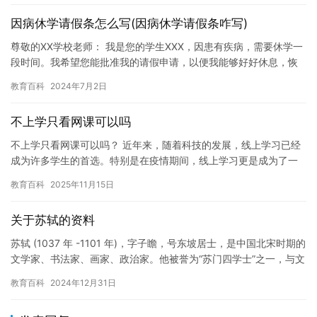
因病休学请假条怎么写(因病休学请假条咋写)
尊敬的XX学校老师： 我是您的学生XXX，因患有疾病，需要休学一
段时间。我希望您能批准我的请假申请，以便我能够好好休息，恢
复健康。 首先，我要向您说明我的病情。我患有一种长期的疾病…
教育百科
2024年7月2日
不上学只看网课可以吗
不上学只看网课可以吗？ 近年来，随着科技的发展，线上学习已经
成为许多学生的首选。特别是在疫情期间，线上学习更是成为了一
种重要的学习方式。但是，这种方式是否真的适合所有人呢？尤其
教育百科
2025年11月15日
是在…
关于苏轼的资料
苏轼 (1037 年 -1101 年)，字子瞻，号东坡居士，是中国北宋时期的
文学家、书法家、画家、政治家。他被誉为“苏门四学士”之一，与文
同、史达祖、张耒合称“苏门四学士”。 苏轼…
教育百科
2024年12月31日