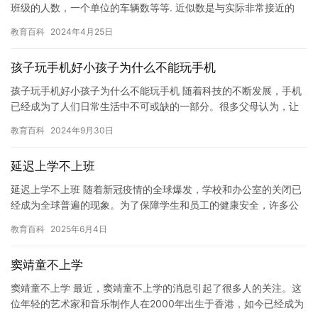
班级的人数，一个单位的车辆数等等. 近似数是与实际非常接近的
数，如我国有12亿人口，地球半径为6.37×10^6m等等…
教育百科
2024年4月25日
孩子玩手机好小孩子为什么不能玩手机
孩子玩手机好小孩子为什么不能玩手机 随着科技的不断发展，手机
已经成为了人们日常生活中不可或缺的一部分。很多父母认为，让
孩子玩手机可以锻炼他们的技能，提高他们的认知能力，还能增加
教育百科
2024年9月30日
他们…
延迟上学不上班
延迟上学不上班 随着新冠疫情的全球爆发，学校和办公室的关闭已
经成为全球普遍的现象。为了保障学生和员工的健康安全，许多公
司已经开始采取各种措施，如推迟开学、远程办公等。但是，对于
教育百科
2025年6月4日
一些…
窦靖童不上学
窦靖童不上学 最近，窦靖童不上学的消息引起了很多人的关注。这
位年轻的艺术家和音乐制作人在2000年出生于香港，如今已经成为