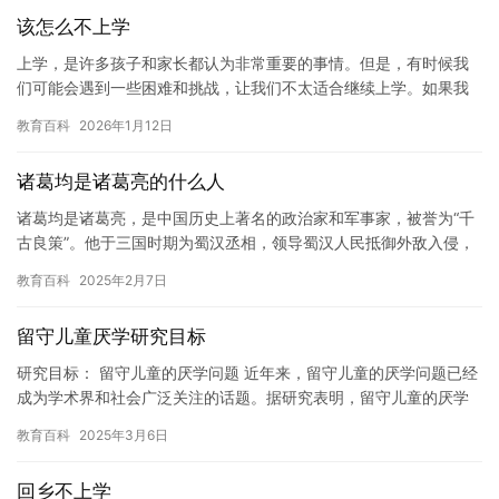
该怎么不上学
上学，是许多孩子和家长都认为非常重要的事情。但是，有时候我
们可能会遇到一些困难和挑战，让我们不太适合继续上学。如果我
们不想上学，我们应该采取什么措施呢？ 首先，我们需要认真考虑
教育百科
2026年1月12日
是否…
诸葛均是诸葛亮的什么人
诸葛均是诸葛亮，是中国历史上著名的政治家和军事家，被誉为“千
古良策”。他于三国时期为蜀汉丞相，领导蜀汉人民抵御外敌入侵，
维护了国家的统一和稳定。 诸葛均是诸葛亮的什么人？ 诸葛均是…
教育百科
2025年2月7日
留守儿童厌学研究目标
研究目标： 留守儿童的厌学问题 近年来，留守儿童的厌学问题已经
成为学术界和社会广泛关注的话题。据研究表明，留守儿童的厌学
问题可能与他们的生活环境、家庭教育、社会支持和心理健康等多
教育百科
2025年3月6日
个…
回乡不上学