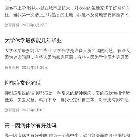
回乡不上学 我从小就在城市里长大，对农村的生活充满了好奇和向
往。当我第一次踏上那片熟悉的土地，我迫不及待地想要体验农民
的生活。于是，我决定不再上学，而是留在农村生活。 起初，我有
教育百科
2026年1月27日
些…
大学休学最多能几年毕业
大学休学最多能几年毕业 大学休学是许多人所面临的问题。有些人
因为健康问题，有些人因为家庭原因，有些人因为学业压力等原因
而选择休学。休学对于想要继续学习的学生来说是一个机会，但是
教育百科
2025年9月25日
休学…
抑郁症常说的话
抑郁症常说的话 抑郁症是一种常见的精神疾病，它的症状包括情绪
低落、失去兴趣、精力下降、自我否定和自责等。对于患有抑郁症
的人来说，生活变得异常困难，他们常常感到孤独、无助和绝望。
教育百科
2025年9月8日
然…
高一因病休学有好处吗
高一因病休学有好处吗 作为一个高中生，你可能会面临各种挑战和