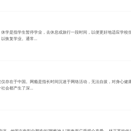
。休学是指学生暂停学业，去休息或旅行一段时间，以便更好地适应学校
，以恢复学业。通常…
仅仅存在于中国。网瘾是指长时间沉迷于网络活动，无法自拔，对身心健
个社会都产生了深…
导演，他因在电影中塑造的“网瘾神人”形象而广受观众喜爱。 林正英的代