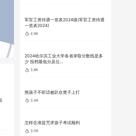
军官工资待遇一览表2024级(军官工资待遇
一览表2024)
4.9K
2024哈尔滨工业大学各省录取分数线是多
少 投档最低分及位…
3.8K
熊孩子不听话被趴在凳子上打
孤
3.4K
怎样念准提咒求孩子考试顺利
3.0K