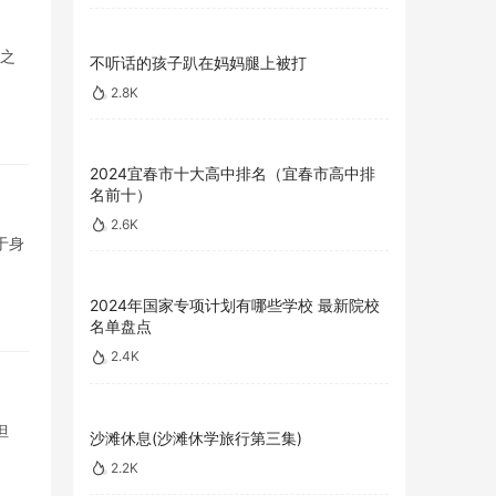
校之
不听话的孩子趴在妈妈腿上被打
2.8K
2024宜春市十大高中排名（宜春市高中排
名前十）
2.6K
于身
2024年国家专项计划有哪些学校 最新院校
名单盘点
2.4K
但
沙滩休息(沙滩休学旅行第三集)
2.2K