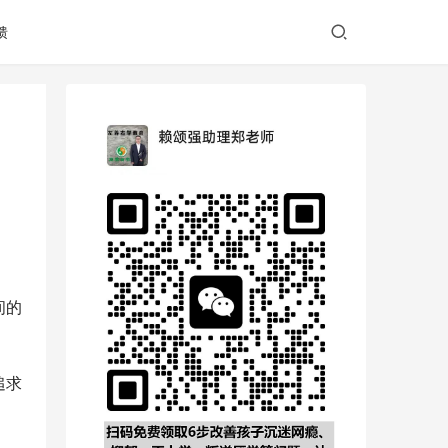
馈
间的
追求