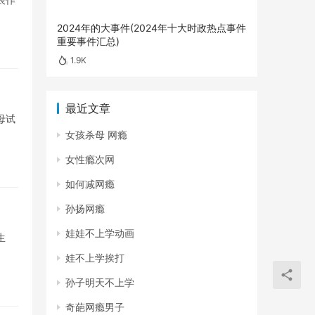
2024年的大事件(2024年十大时政热点事件
重要事件汇总)
1.9K
最近文章
母试
女孩杀母 网瘾
女性瘾次网
如何减网瘾
孙扬网瘾
娃娃不上学动画
生
娃不上学挨打
孙子明天不上学
奇葩网瘾男子