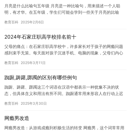
月亮是什么比喻句五年级 月亮是一种比喻句，用来描述一个人聪
明，有才华。在五年级，学生们可能会学到一些关于月亮的比喻
句，比如“月亮像一颗明珠，照亮了黑暗的夜晚”。这个比喻句告诉学
教育百科
2025年2月6日
生们…
2024年石家庄职高学校排名前十
父母的痛点：在石家庄职高学校中，许多家长对于孩子的网瘾问题
感到束手无策。每天面对孩子沉迷手机、电脑的现象，父母们内心
焦急却又无可奈何。父母发现，孩子不仅花费大量时间在网络世界
教育百科
2025年3月11日
中，还…
踟蹰,踌躇,踯躅的区别有哪些例句
踟蹰、踌躇、踯躅这三个词语在汉语中都表示一种犹豫不决的状
态，但具体含义和用法有所不同。踟蹰通常用来形容人在行动上迟
疑徘徊，比如面对选择时举棋不定；踌躇则强调内心反复权衡，难
教育百科
2025年3月30日
以做出决…
网瘾男改造
网瘾男改造：从游戏成瘾到积极生活的转变 网瘾男，这个词常常用