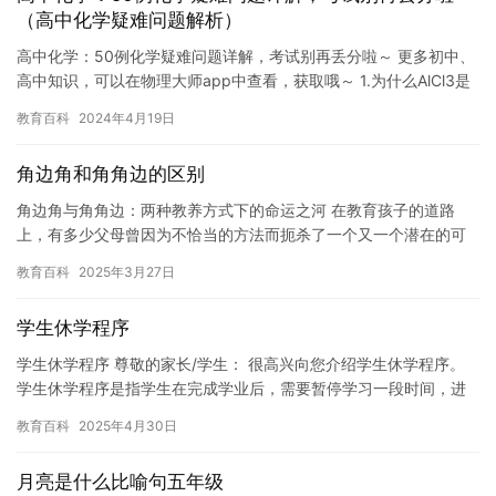
（高中化学疑难问题解析）
高中化学：50例化学疑难问题详解，考试别再丢分啦～ 更多初中、
高中知识，可以在物理大师app中查看，获取哦～ 1.为什么AlCl3是
共价化合物? 【答】金属元素与非金属元素形成的化…
教育百科
2024年4月19日
角边角和角角边的区别
角边角与角角边：两种教养方式下的命运之河 在教育孩子的道路
上，有多少父母曾因为不恰当的方法而扼杀了一个又一个潜在的可
能性？当我们在教育孩子时，用错了方式，就如同站在命运的岔路
教育百科
2025年3月27日
口，一…
学生休学程序
学生休学程序 尊敬的家长/学生： 很高兴向您介绍学生休学程序。
学生休学程序是指学生在完成学业后，需要暂停学习一段时间，进
行身体或精神方面的必要治疗或休息的过程。为了更好地帮助您的
教育百科
2025年4月30日
学…
月亮是什么比喻句五年级